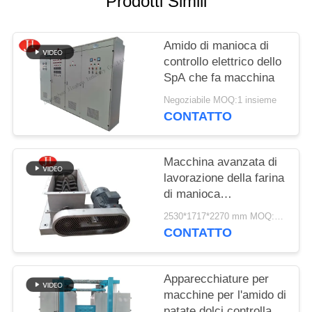
Prodotti Simili
CHIEDI UN
PREVENTIVO
Amido di manioca di
controllo elettrico dello
MAPPA
SpA che fa macchina
DEL
Negoziabile MOQ:1 insieme
SITO
CONTATTO
POLITICA
Macchina avanzata di
lavorazione della farina
SULLA
di manioca
PRIVACY
personalizzata in
2530*1717*2270 mm MOQ:1 set
acciaio inossidabile
CONTATTO
Apparecchiature per
macchine per l'amido di
patate dolci controllate