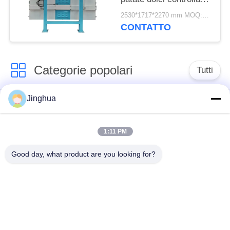
da PLC
2530*1717*2270 mm MOQ:1 set
CONTATTO
Categorie popolari
Tutti
Jinghua
Attrezzatura di
Attrezzatura di
elaborazione
elaborazione della
dell'amido di manioca
farina della manioca
1:11 PM
Good day, what product are you looking for?
macchina per la
Macchina dell'amido
lavorazione della
di frumento
manioca
Macchina dell'amido
Amido di mais che fa
della patata dolce
macchina