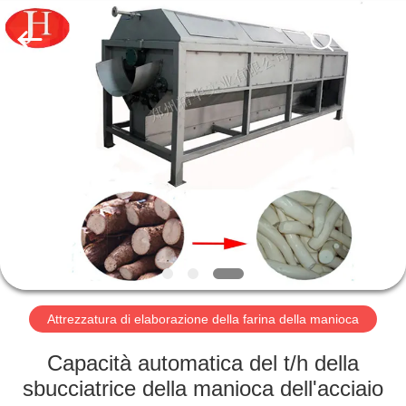
-
2026
Zhengzhou
Jinghua
Industry
Co.,Ltd..
All
Rights
CASA.
Reserved.
PRODOTTI
VIDEO
SPETTACOLO
VR
Attrezzatura di elaborazione della farina della manioca
SU
Capacità automatica del t/h della
DI
sbucciatrice della manioca dell'acciaio