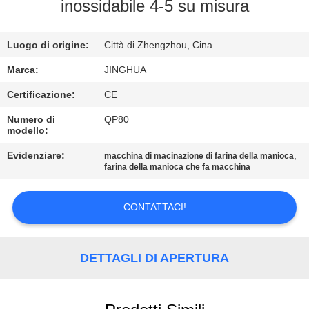
NOI
inossidabile 4-5 su misura
VISITA
Luogo di origine:
Città di Zhengzhou, Cina
ALLA
Marca:
JINGHUA
FABBRICA
Certificazione:
CE
Numero di
QP80
modello:
CONTROLLO
DELLA
Evidenziare:
,
macchina di macinazione di farina della manioca
farina della manioca che fa macchina
QUALITÀ
CONTATTACI!
CONTATTACI
DETTAGLI DI APERTURA
NOTIZIE