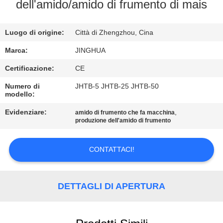
NOI
dell'amido/amido di frumento di mais
VISITA
Luogo di origine:
Città di Zhengzhou, Cina
ALLA
Marca:
JINGHUA
FABBRICA
Certificazione:
CE
Numero di
JHTB-5 JHTB-25 JHTB-50
modello:
CONTROLLO
DELLA
Evidenziare:
,
amido di frumento che fa macchina
produzione dell'amido di frumento
QUALITÀ
CONTATTACI!
CONTATTACI
DETTAGLI DI APERTURA
NOTIZIE