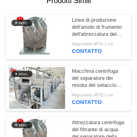
Prodotti Simili
CHIEDI UN
PREVENTIVO
Linea di produzione
dell'amido di frumento
MAPPA
dell'attrezzatura del
DEL
setaccio centrifugo
Negoziabile MOQ:1 set
modificata alimento
SITO
CONTATTO
POLITICA
Macchina centrifuga
del separatore dei
SULLA
residui del setaccio
PRIVACY
della macchina
Negoziabile MOQ:1 set
dell'amido di frumento
CONTATTO
dell'acciaio inossidabile
Attrezzatura centrifuga
del filtrante di acqua
del separatore della