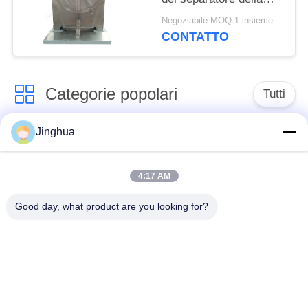
fibra dei residui
Negoziabile MOQ:1 insieme
dell'amido di frumento
CONTATTO
del setaccio
Categorie popolari
Tutti
Jinghua
Attrezzatura di
Attrezzatura di
elaborazione
elaborazione della
dell'amido di manioca
farina della manioca
4:17 AM
Good day, what product are you looking for?
macchina per la
Macchina dell'amido
lavorazione della
di frumento
manioca
Macchina dell'amido
Amido di mais che fa
della patata dolce
macchina