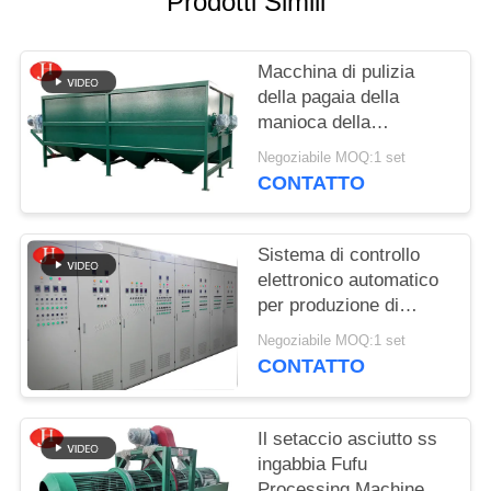
Prodotti Simili
CHIEDI UN
PREVENTIVO
Macchina di pulizia
della pagaia della
MAPPA
manioca della
DEL
macchina utensile di
Negoziabile MOQ:1 set
Fufu di grande capacità
SITO
CONTATTO
POLITICA
Sistema di controllo
elettronico automatico
SULLA
per produzione di
PRIVACY
Fufu/la fabbricazione
Negoziabile MOQ:1 set
farina della manioca
CONTATTO
Il setaccio asciutto ss
ingabbia Fufu
Processing Machine di