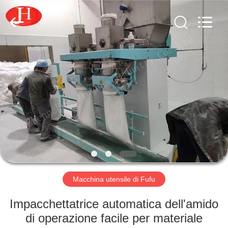
-
2026
Zhengzhou
Jinghua
Industry
Co.,Ltd..
All
Rights
CASA.
Reserved.
PRODOTTI
VIDEO
SPETTACOLO
VR
Macchina utensile di Fufu
SU
Impacchettatrice automatica dell'amido
DI
di operazione facile per materiale