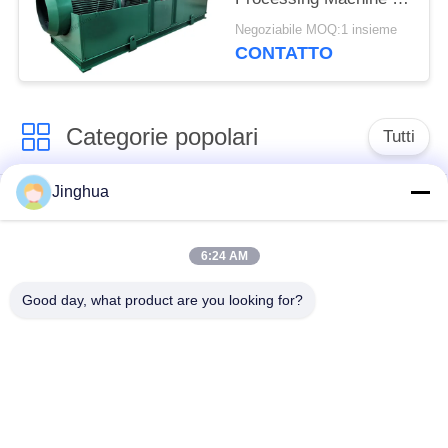
pulizia 25t/H
Negoziabile MOQ:1 insieme
CONTATTO
Categorie popolari
Tutti
Jinghua
Attrezzatura di
Attrezzatura di
elaborazione
elaborazione della
dell'amido di manioca
farina della manioca
6:24 AM
Good day, what product are you looking for?
macchina per la
Macchina dell'amido
lavorazione della
di frumento
manioca
Macchina dell'amido
Amido di mais che fa
della patata dolce
macchina