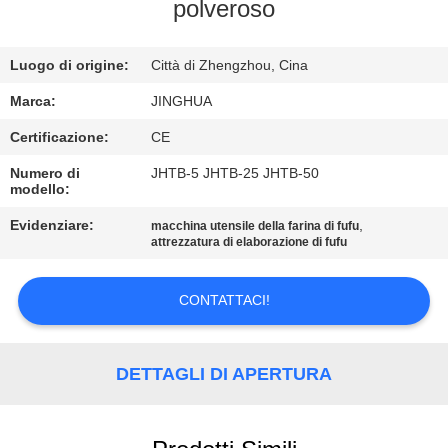
NOI
polveroso
VISITA
Luogo di origine:
Città di Zhengzhou, Cina
ALLA
Marca:
JINGHUA
FABBRICA
Certificazione:
CE
Numero di
JHTB-5 JHTB-25 JHTB-50
modello:
CONTROLLO
DELLA
Evidenziare:
,
macchina utensile della farina di fufu
attrezzatura di elaborazione di fufu
QUALITÀ
CONTATTACI!
CONTATTACI
DETTAGLI DI APERTURA
NOTIZIE