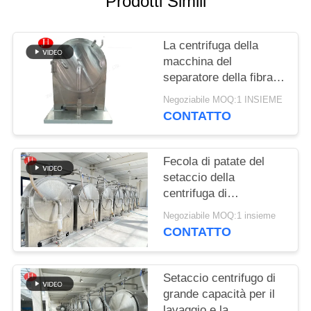
Prodotti Simili
CHIEDI UN
PREVENTIVO
La centrifuga della
macchina del
MAPPA
separatore della fibra
DEL
dei residui della fecola
Negoziabile MOQ:1 INSIEME
di patate setaccia
SITO
CONTATTO
multifunzionale
POLITICA
Fecola di patate del
setaccio della
SULLA
centrifuga di
PRIVACY
disidratazione che fa
Negoziabile MOQ:1 insieme
macchina
CONTATTO
Setaccio centrifugo di
grande capacità per il
lavaggio e la