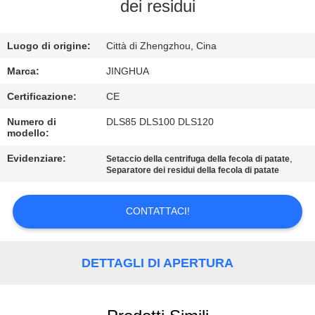
NOI
dei residui
VISITA
Luogo di origine:
Città di Zhengzhou, Cina
ALLA
Marca:
JINGHUA
FABBRICA
Certificazione:
CE
Numero di
DLS85 DLS100 DLS120
modello:
CONTROLLO
DELLA
Evidenziare:
,
Setaccio della centrifuga della fecola di patate
Separatore dei residui della fecola di patate
QUALITÀ
CONTATTACI!
CONTATTACI
DETTAGLI DI APERTURA
NOTIZIE