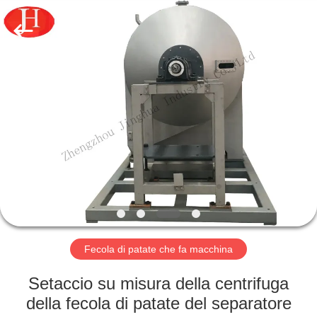
-
2026
Zhengzhou
Jinghua
Industry
Co.,Ltd..
All
Rights
CASA.
Reserved.
PRODOTTI
VIDEO
SPETTACOLO
VR
Fecola di patate che fa macchina
SU
Setaccio su misura della centrifuga
DI
della fecola di patate del separatore