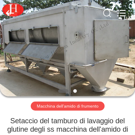
-
2026
Zhengzhou
Jinghua
Industry
Co.,Ltd..
All
Rights
CASA.
Reserved.
PRODOTTI
VIDEO
SPETTACOLO
VR
Macchina dell'amido di frumento
SU
Setaccio del tamburo di lavaggio del
DI
glutine degli ss macchina dell'amido di