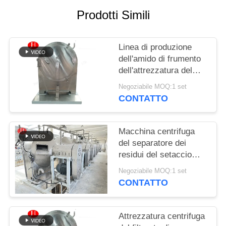
CHIEDI UN
Prodotti Simili
PREVENTIVO
Linea di produzione
MAPPA
dell'amido di frumento
DEL
dell'attrezzatura del
SITO
setaccio centrifugo
Negoziabile MOQ:1 set
modificata alimento
CONTATTO
POLITICA
SULLA
Macchina centrifuga
del separatore dei
PRIVACY
residui del setaccio
della macchina
Negoziabile MOQ:1 set
dell'amido di frumento
CONTATTO
dell'acciaio inossidabile
Attrezzatura centrifuga