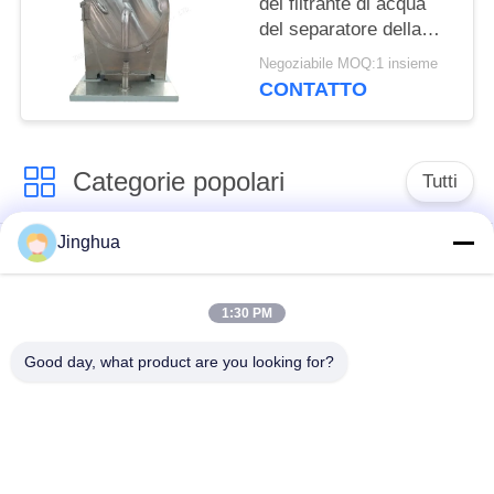
del filtrante di acqua
del separatore della
fibra dei residui
Negoziabile MOQ:1 insieme
dell'amido di frumento
CONTATTO
del setaccio
Categorie popolari
Tutti
Jinghua
Attrezzatura di
Attrezzatura di
elaborazione
elaborazione della
dell'amido di manioca
farina della manioca
1:30 PM
Good day, what product are you looking for?
macchina per la
Macchina dell'amido
lavorazione della
di frumento
manioca
Macchina dell'amido
Amido di mais che fa