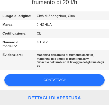
NOI
frumento di 20 t/h
VISITA
Luogo di origine:
Città di Zhengzhou, Cina
ALLA
Marca:
JINGHUA
FABBRICA
Certificazione:
CE
Numero di
GTS12
modello:
CONTROLLO
DELLA
Evidenziare:
,
Macchina dell'amido di frumento di 20 t/h
,
macchina dell'amido di frumento 3Kw
Setaccio del tamburo di lavaggio del glutine degli
QUALITÀ
ss
CONTATTACI
CONTATTACI!
NOTIZIE
DETTAGLI DI APERTURA