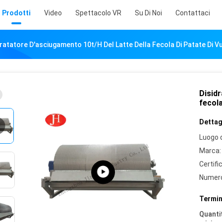
Prodotti
Video
Spettacolo VR
Su Di Noi
Contattaci
dratatore D'asciugamento 10t/H Del Latte Della Fecola Di Patate Di V
Disidr
fecola
Dettagl
Luogo d
Marca:
Certifi
Numero
Termin
Quantit