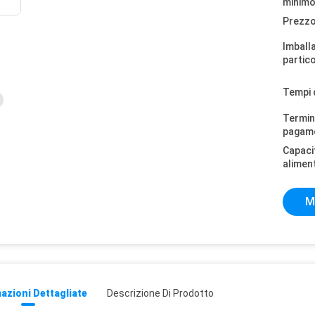
minimo
Prezzo
Imball
partico
Tempi 
Termini
pagam
Capaci
alimen
M
azioni Dettagliate
Descrizione Di Prodotto