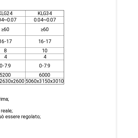
KLG24
KLG34
04~0.07
0.04~0.07
≥60
≥60
16-17
16-17
8
10
4
4
0-7.9
0-7.9
5200
6000
2630x2600
5060x3150x3010
rima;
reale;
può essere regolato;