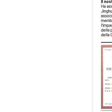
Il nos
Ha ass
Jinghu
associ
membro
l'impa
della 
della 