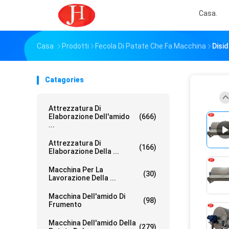
Casa.
Casa
Prodotti
Fecola Di Patate Che Fa Macchina
Disi
Catagories
Attrezzatura Di
Elaborazione Dell'amido
(666)
...
Attrezzatura Di
(166)
Elaborazione Della ...
Macchina Per La
(30)
Lavorazione Della ...
Macchina Dell'amido Di
(98)
Frumento
Macchina Dell'amido Della
(279)