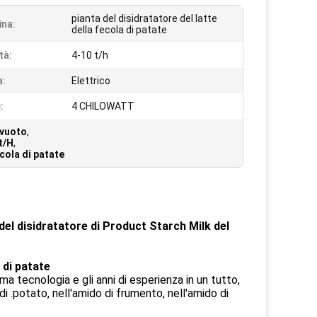
pianta del disidratatore del latte
na:
della fecola di patate
tà:
4-10 t/h
a:
Elettrico
:
4 CHILOWATT
 vuoto
,
t/H
,
cola di patate
 del disidratatore di Product Starch Milk del
 di patate
ma tecnologia e gli anni di esperienza in un tutto,
i .potato, nell'amido di frumento, nell'amido di