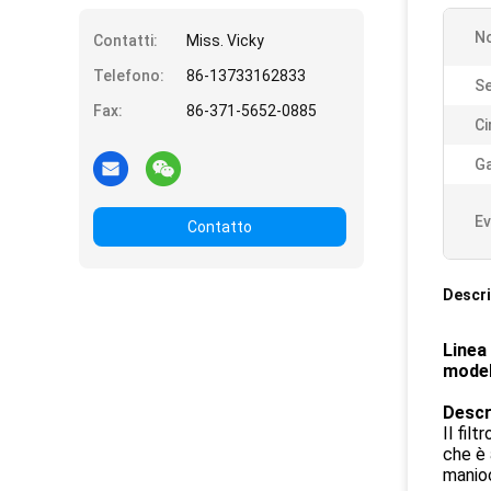
No
Contatti:
Miss. Vicky
Telefono:
86-13733162833
Se
Fax:
86-371-5652-0885
Ci
Ga
Ev
Contatto
Descri
Linea 
modell
Descri
Il fil
che è 
manioc