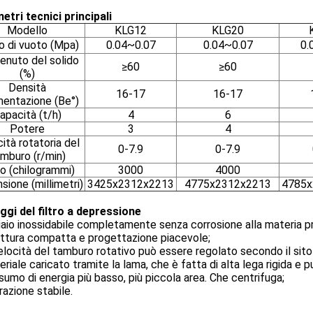
tri tecnici principali
Modello
KLG12
KLG20
o di vuoto (Mpa)
0.04~0.07
0.04~0.07
0.
enuto del solido
≥60
≥60
(%)
Densità
16-17
16-17
imentazione (Be°)
apacità (t/h)
4
6
Potere
3
4
ità rotatoria del
0-7.9
0-7.9
mburo (r/min)
o (chilogrammi)
3000
4000
sione (millimetri)
3425x2312x2213
4775x2312x2213
4785x
ggi del filtro a depressione
iaio inossidabile completamente senza corrosione alla materia p
uttura compatta e progettazione piacevole;
velocità del tamburo rotativo può essere regolato secondo il sito 
eriale caricato tramite la lama, che è fatta di alta lega rigida e 
sumo di energia più basso, più piccola area. Che centrifuga;
razione stabile.