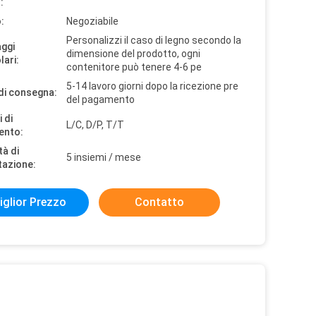
:
:
Negoziabile
Personalizzi il caso di legno secondo la
aggi
dimensione del prodotto, ogni
lari:
contenitore può tenere 4-6 pe
5-14 lavoro giorni dopo la ricezione pre
di consegna:
del pagamento
 di
L/C, D/P, T/T
ento:
tà di
5 insiemi / mese
tazione:
iglior Prezzo
Contatto