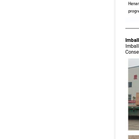
Imbal
Imball
Conseg