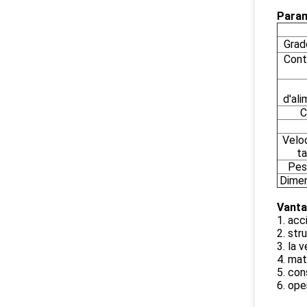
Parame
Grad
Cont
d'al
C
Veloc
ta
Pes
Dimen
Vanta
1. acc
2. str
3. la 
4. mat
5. con
6. ope