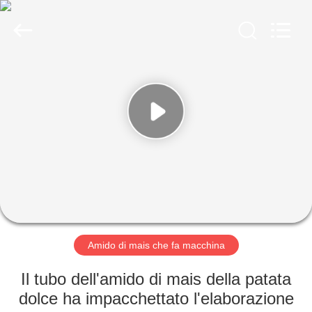
-
2026
Zhengzhou
Jinghua
Industry
Co.,Ltd..
All
Rights
CASA.
Reserved.
PRODOTTI
VIDEO
SPETTACOLO
VR
Amido di mais che fa macchina
SU
Il tubo dell'amido di mais della patata
DI
dolce ha impacchettato l'elaborazione