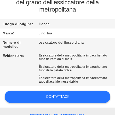
NOI
del grano dell'essiccatore della
metropolitana
VISITA
Luogo di origine:
Henan
ALLA
FABBRICA
Marca:
JingHua
Numero di
essiccatore del flusso d'aria
modello:
CONTROLLO
Evidenziare:
Essiccatore della metropolitana impacchettato
DELLA
tubo dell'amido di mais
,
QUALITÀ
Essiccatore della metropolitana impacchettato
tubo della patata dolce
,
Essiccatore della metropolitana impacchettato
tubo di acciaio inossidabile
CONTATTACI
CONTATTACI!
NOTIZIE