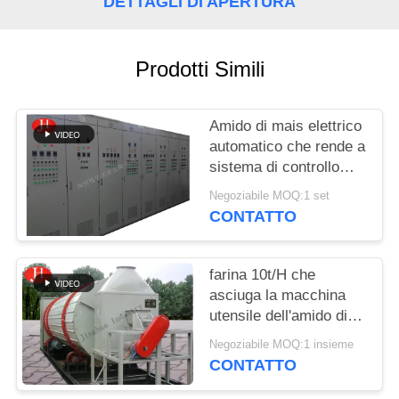
CHIEDI UN
DETTAGLI DI APERTURA
PREVENTIVO
Prodotti Simili
MAPPA
DEL
Amido di mais elettrico
SITO
automatico che rende a
sistema di controllo
prestazione di
Negoziabile MOQ:1 set
POLITICA
funzionamento stabile
CONTATTO
SULLA
PRIVACY
farina 10t/H che
asciuga la macchina
utensile dell'amido di
mais
Negoziabile MOQ:1 insieme
CONTATTO