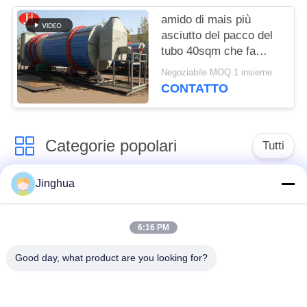
amido di mais più
asciutto del pacco del
tubo 40sqm che fa
macchina
Negoziabile MOQ:1 insieme
CONTATTO
Categorie popolari
Tutti
Jinghua
Attrezzatura di
Attrezzatura di
elaborazione
elaborazione della
dell'amido di manioca
farina della manioca
6:16 PM
Good day, what product are you looking for?
macchina per la
Macchina dell'amido
lavorazione della
di frumento
manioca