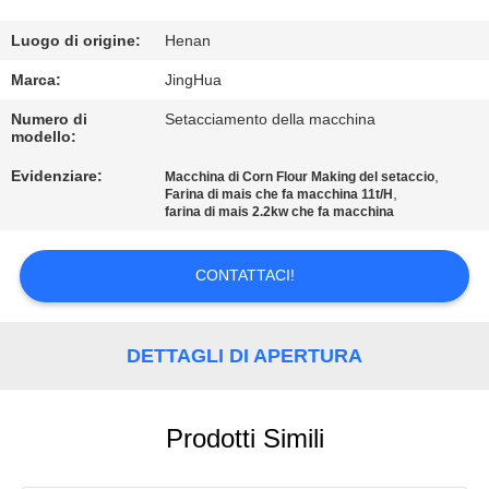
NOI
Luogo di origine:
Henan
VISITA
Marca:
JingHua
ALLA
Numero di
Setacciamento della macchina
modello:
FABBRICA
Evidenziare:
,
Macchina di Corn Flour Making del setaccio
,
Farina di mais che fa macchina 11t/H
CONTROLLO
farina di mais 2.2kw che fa macchina
DELLA
CONTATTACI!
QUALITÀ
CONTATTACI
DETTAGLI DI APERTURA
NOTIZIE
Prodotti Simili