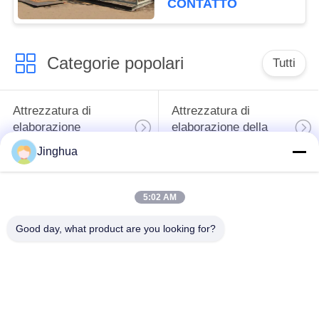
CONTATTO
Categorie popolari
Tutti
Attrezzatura di
Attrezzatura di
elaborazione
elaborazione della
dell'amido di manioca
farina della manioca
Jinghua
macchina per la
Macchina dell'amido
5:02 AM
lavorazione della
di frumento
manioca
Good day, what product are you looking for?
Macchina dell'amido
Amido di mais che fa
della patata dolce
macchina