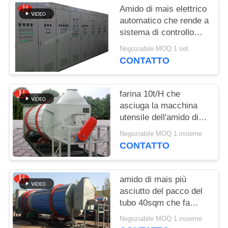
CHIEDI UN
Amido di mais elettrico
PREVENTIVO
automatico che rende a
sistema di controllo
prestazione di
MAPPA
Negoziabile MOQ:1 set
funzionamento stabile
CONTATTO
DEL
SITO
farina 10t/H che
asciuga la macchina
POLITICA
utensile dell'amido di
mais
SULLA
Negoziabile MOQ:1 insieme
CONTATTO
PRIVACY
amido di mais più
asciutto del pacco del
tubo 40sqm che fa
macchina
Negoziabile MOQ:1 insieme