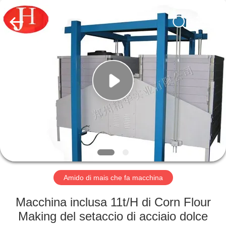
-
2026
Zhengzhou
Jinghua
Industry
Co.,Ltd..
All
Rights
CASA.
Reserved.
PRODOTTI
VIDEO
SPETTACOLO
VR
Amido di mais che fa macchina
SU
Macchina inclusa 11t/H di Corn Flour
DI
Making del setaccio di acciaio dolce