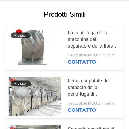
CHIEDI UN
PREVENTIVO
Prodotti Simili
MAPPA
La centrifuga della
DEL
macchina del
separatore della fibra
SITO
dei residui della fecola
Negoziabile MOQ:1 INSIEME
di patate setaccia
CONTATTO
POLITICA
multifunzionale
SULLA
Fecola di patate del
PRIVACY
setaccio della
centrifuga di
disidratazione che fa
Negoziabile MOQ:1 insieme
macchina
CONTATTO