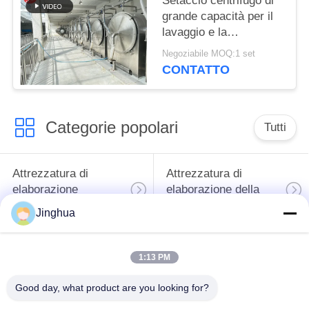
Setaccio centrifugo di
grande capacità per il
lavaggio e la
disidratazione dei
Negoziabile MOQ:1 set
residui dell'amido
CONTATTO
Categorie popolari
Tutti
Attrezzatura di
Attrezzatura di
elaborazione
elaborazione della
dell'amido di manioca
farina della manioca
Jinghua
macchina per la
Macchina dell'amido
1:13 PM
lavorazione della
di frumento
manioca
Good day, what product are you looking for?