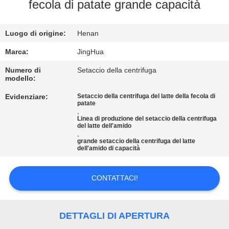
NOI
fecola di patate grande capacità
VISITA
Luogo di origine:
Henan
ALLA
Marca:
JingHua
FABBRICA
Numero di
Setaccio della centrifuga
modello:
Evidenziare:
Setaccio della centrifuga del latte della fecola di
CONTROLLO
patate
,
DELLA
Linea di produzione del setaccio della centrifuga
del latte dell'amido
QUALITÀ
,
grande setaccio della centrifuga del latte
dell'amido di capacità
CONTATTACI
CONTATTACI!
NOTIZIE
DETTAGLI DI APERTURA