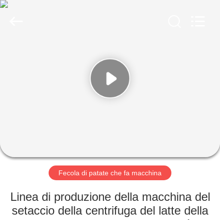
-
2026
Zhengzhou
Jinghua
Industry
Co.,Ltd..
All
Rights
CASA.
Reserved.
PRODOTTI
VIDEO
SPETTACOLO
VR
Fecola di patate che fa macchina
SU
Linea di produzione della macchina del
DI
setaccio della centrifuga del latte della