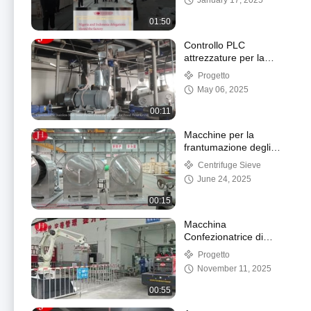
January 17, 2025
01:50
Controllo PLC
attrezzature per la
farina di patate dolci per
Progetto
la lavorazione e la
May 06, 2025
produzione continue
00:11
Macchine per la
frantumazione degli
alimenti industriali /
Centrifuge Sieve
macchine per il taglio
June 24, 2025
del manioca struttura
compatta
00:15
Macchina
Confezionatrice di
Cassava ad Alta
Progetto
Capacità
November 11, 2025
00:55