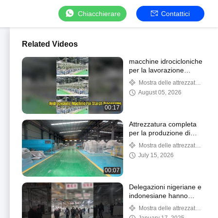
Chiacchierare
Contattici
Related Videos
macchine idrocicloniche
per la lavorazione
dell'amido
Mostra delle attrezzature
di fabbrica
August 05, 2026
00:17
Attrezzatura completa
per la produzione di
tapioca con macchina
Mostra delle attrezzature
per la lavorazione
di fabbrica
July 15, 2026
dell'amido di manioca in
acciaio inossidabile
00:07
Delegazioni nigeriane e
indonesiane hanno
visitato la fabbrica
Mostra delle attrezzature
di fabbrica